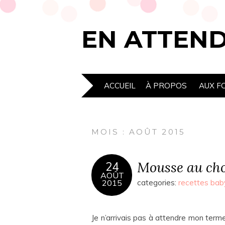
EN ATTEN
ACCUEIL
À PROPOS
AUX F
MOIS : AOÛT 2015
Mousse au cho
24
AOÛT
2015
categories:
recettes bab
Je n’arrivais pas à attendre mon te