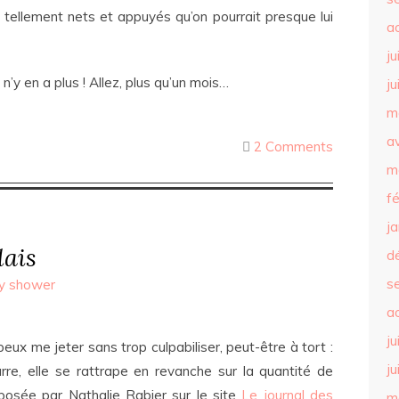
 tellement nets et appuyés qu’on pourrait presque lui
a
ju
l n’y en a plus ! Allez, plus qu’un mois…
ju
m
av
2 Comments
m
f
j
lais
d
s
y shower
a
ju
peux me jeter sans trop culpabiliser, peut-être à tort :
ju
rre, elle se rattrape en revanche sur la quantité de
oposée par Nathalie Rabier sur le site
Le journal des
m