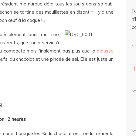
résident me nargue déjà tous les jours dans sa pub,
J'
échon se tartine des mouillettes en disant « Il y a une
n'
bon œuf à la coque ! »
c
pécialement pour moi une
s œufs, que l’on a servie à
peu compacte mais finalement pas plus que la
mousse
œufs, du chocolat et une pincée de sel. Elle est juste un
G)
on : 2 heures
-marie. Lorsque les ¾ du chocolat ont fondu, retirer la