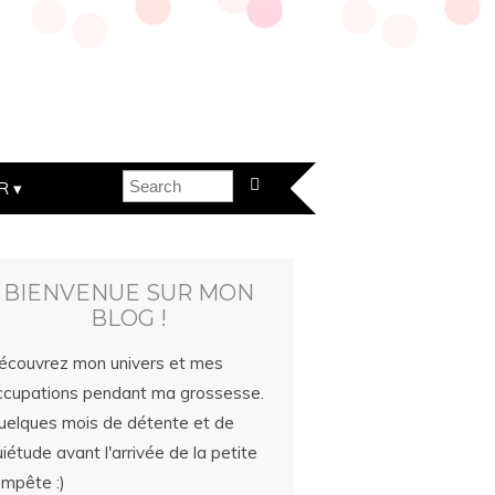
R
BIENVENUE SUR MON
BLOG !
écouvrez mon univers et mes
ccupations pendant ma grossesse.
uelques mois de détente et de
iétude avant l'arrivée de la petite
empête :)