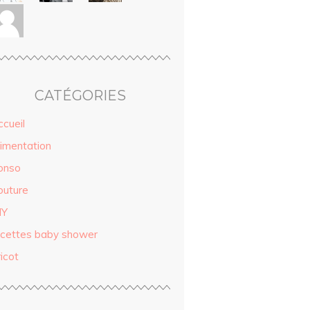
CATÉGORIES
ccueil
limentation
onso
outure
IY
ecettes baby shower
icot