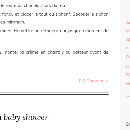
 le reste du chocolat hors du feu.
 fondu et placer le tout au siphon*. Secouer le siphon
ures minimum.
A
rines. Remettre au réfrigérateur jusqu’au moment de
Mu
Gi
du
, monter la crème en chantilly au batteur avant de
P
DI
h
2 Comments
R
a baby shower
S