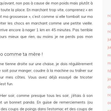
qu’avant, non pas à cause de mon poids mais plutôt à
toute la place. En marchant trop vite, comprenez « en
n
 ma grossesse », c’est comme si elle tombait sur ma
ter les chocs en marchant comme une petite vieille.
d
’arrive encore à nager 1 km en 45 minutes. Pas terrible
n
urs mieux que rien, au moins je ne perds pas mon
ju
ju
ndo comme ta mère !
m
m
e tienne droite sur une chaise, je dois régulièrement
e soit pour manger, coudre à la machine ou traîner sur
f
 sur mes côtes. Vous avez déjà essayé de tricoter
j
’est fun.
d
n
Hier soir, comme presque tous les soir, j’étais à son
tant un bonnet panda. En guise de remerciements (ou
o
 eu des coups de poings dans l’estomac et des coups de
s