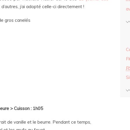
 d’autres, j’ai adopté celle-ci directement !
av
de gros canelés
C
F
R
S
heure > Cuisson : 1h05
xtrait de vanille et le beurre. Pendant ce temps,
sel et les œufs au fouet.