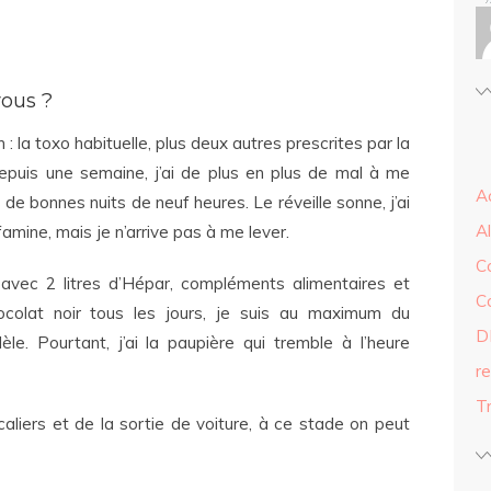
vous ?
 : la toxo habituelle, plus deux autres prescrites par la
epuis une semaine, j’ai de plus en plus de mal à me
A
s de bonnes nuits de neuf heures. Le réveille sonne, j’ai
A
 famine, mais je n’arrive pas à me lever.
C
: avec 2 litres d’Hépar, compléments alimentaires et
C
colat noir tous les jours, je suis au maximum du
D
. Pourtant, j’ai la paupière qui tremble à l’heure
r
Tr
aliers et de la sortie de voiture, à ce stade on peut