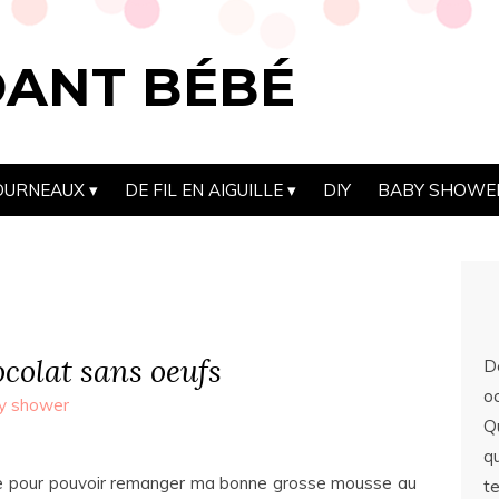
DANT BÉBÉ
OURNEAUX
DE FIL EN AIGUILLE
DIY
BABY SHOWE
colat sans oeufs
D
o
y shower
Q
qu
rme pour pouvoir remanger ma bonne grosse mousse au
t