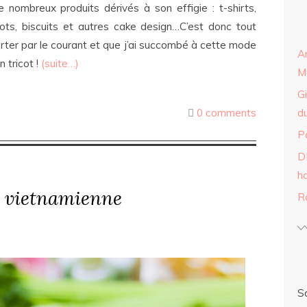
nombreux produits dérivés à son effigie : t-shirts,
ots, biscuits et autres cake design…C’est donc tout
orter par le courant et que j’ai succombé à cette mode
A
 tricot !
(suite…)
Mu
Gi
0 comments
du
P
DI
h
e vietnamienne
R
S