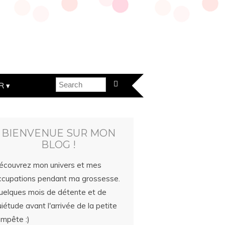
R
BIENVENUE SUR MON
BLOG !
écouvrez mon univers et mes
ccupations pendant ma grossesse.
uelques mois de détente et de
iétude avant l'arrivée de la petite
empête :)