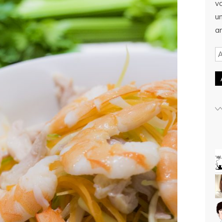
v
u
ar