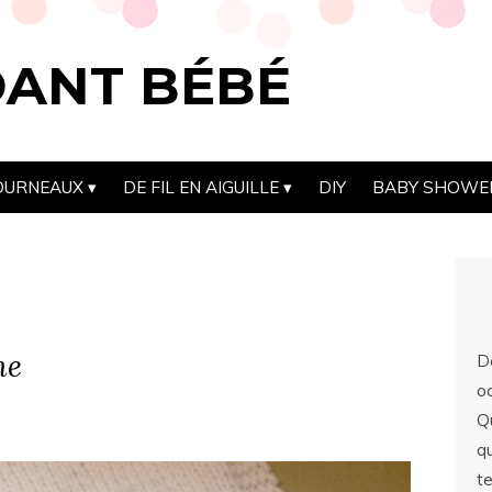
DANT BÉBÉ
OURNEAUX
DE FIL EN AIGUILLE
DIY
BABY SHOWE
ne
D
o
Q
qu
t