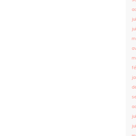
a
ju
ju
m
av
m
f
j
d
s
a
ju
ju
m