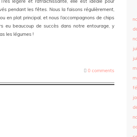
rès légère et rafraîchissante, elle est idéale pour
s pendant les fêtes. Nous la faisons régulièrement,
 ou en plat principal, et nous l’accompagnons de chips
n
urs eu beaucoup de succès dans notre entourage, y
d
as les légumes !
n
ju
ju
m
0 comments
m
f
j
d
n
o
s