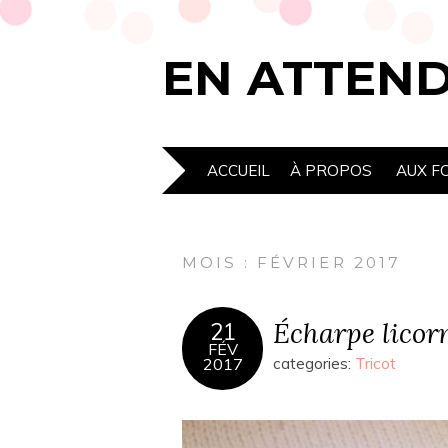
EN ATTEN
ACCUEIL
À PROPOS
AUX F
MOIS : FÉVRIER 2017
Écharpe licor
21
FÉV
2017
categories:
Tricot