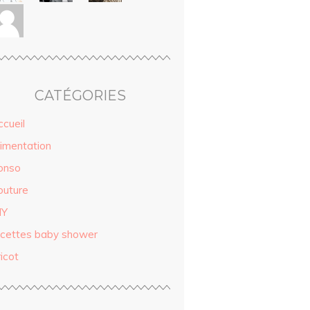
CATÉGORIES
ccueil
limentation
onso
outure
IY
ecettes baby shower
icot