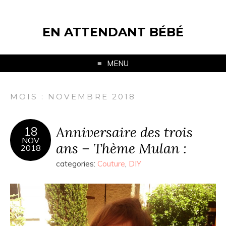
EN ATTENDANT BÉBÉ
MENU
MOIS : NOVEMBRE 2018
Anniversaire des trois
18
NOV
ans – Thème Mulan :
2018
categories:
Couture
,
DIY