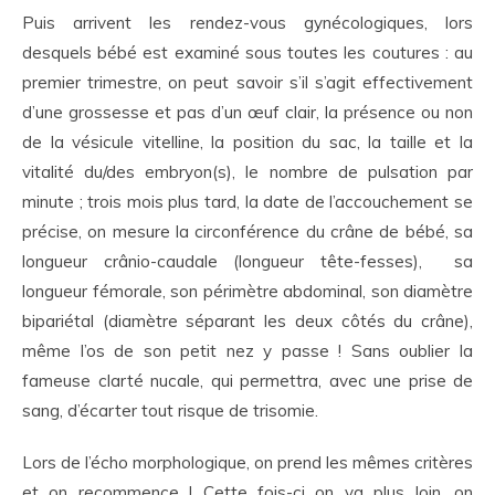
Puis arrivent les rendez-vous gynécologiques, lors
desquels bébé est examiné sous toutes les coutures : au
premier trimestre, on peut savoir s’il s’agit effectivement
d’une grossesse et pas d’un œuf clair, la présence ou non
de la vésicule vitelline, la position du sac, la taille et la
vitalité du/des embryon(s), le nombre de pulsation par
minute ; trois mois plus tard, la date de l’accouchement se
précise, on mesure la circonférence du crâne de bébé, sa
longueur crânio-caudale (longueur tête-fesses), sa
longueur fémorale, son périmètre abdominal, son diamètre
bipariétal (diamètre séparant les deux côtés du crâne),
même l’os de son petit nez y passe ! Sans oublier la
fameuse clarté nucale, qui permettra, avec une prise de
sang, d’écarter tout risque de trisomie.
Lors de l’écho morphologique, on prend les mêmes critères
et on recommence ! Cette fois-ci on va plus loin, on