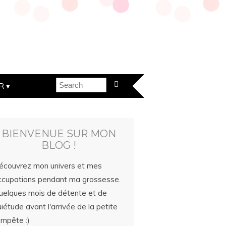
R
BIENVENUE SUR MON
BLOG !
écouvrez mon univers et mes
ccupations pendant ma grossesse.
uelques mois de détente et de
iétude avant l'arrivée de la petite
empête :)