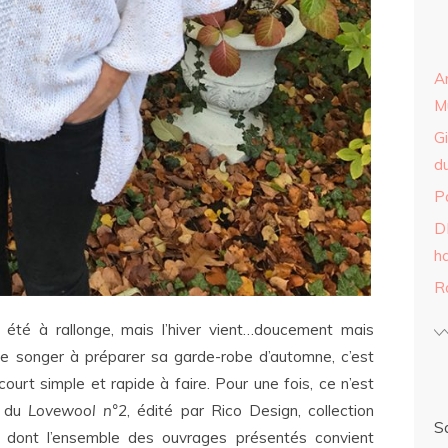
A
Mu
Gi
du
P
DI
h
R
 été à rallonge, mais l’hiver vient…doucement mais
de songer à préparer sa garde-robe d’automne, c’est
urt simple et rapide à faire. Pour une fois, ce n’est
é du
Lovewool n°2
, édité par Rico Design, collection
S
 dont l’ensemble des ouvrages présentés convient