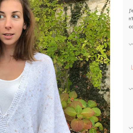
J'
n'
c