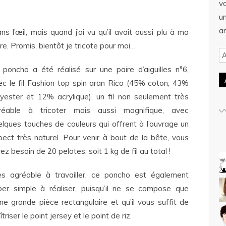
v
u
ar
 l’œil, mais quand j’ai vu qu’il avait aussi plu à ma
faire. Promis, bientôt je tricote pour moi…
 poncho a été réalisé sur une paire d’aiguilles n°6,
ec le fil Fashion top spin aran Rico (45% coton, 43%
lyester et 12% acrylique), un fil non seulement très
réable à tricoter mais aussi magnifique, avec
elques touches de couleurs qui offrent à l’ouvrage un
pect très naturel. Pour venir à bout de la bête, vous
ez besoin de 20 pelotes, soit 1 kg de fil au total !
ès agréable à travailler, ce poncho est également
per simple à réaliser, puisqu’il ne se compose que
une grande pièce rectangulaire et qu’il vous suffit de
triser le point jersey et le point de riz.