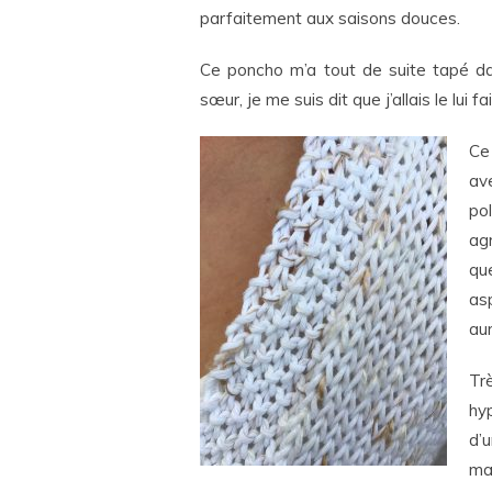
parfaitement aux saisons douces.
Ce poncho m’a tout de suite tapé dans
sœur, je me suis dit que j’allais le lui 
Ce
av
po
ag
qu
as
aur
Tr
hy
d’
maî