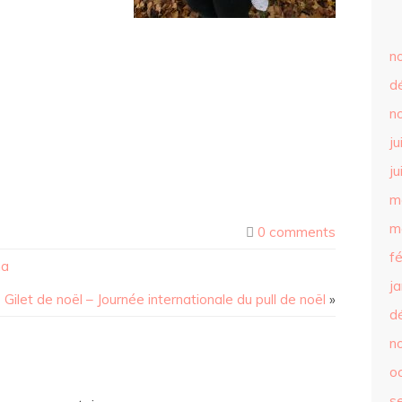
n
d
n
ju
ju
m
m
0 comments
f
ma
j
Gilet de noël – Journée internationale du pull de noël
»
d
n
o
s