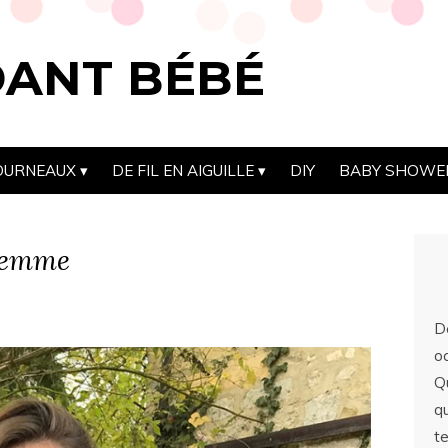
DANT BÉBÉ
OURNEAUX
DE FIL EN AIGUILLE
DIY
BABY SHOWE
femme
D
o
Q
qu
t