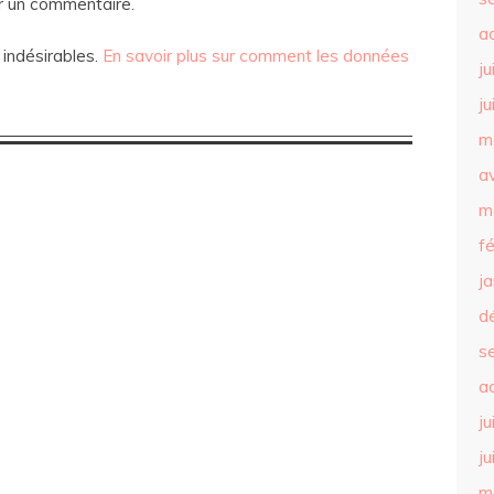
r un commentaire.
a
 indésirables.
En savoir plus sur comment les données
ju
ju
m
av
m
f
j
d
s
a
ju
ju
m