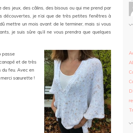
 des jeux, des câlins, des bisous ou qui me prend par
s découvertes, je n’ai que de très petites fenêtres à
en dû mettre un mois avant de le terminer, mais si vous
ants, je suis sûre qu’il ne vous prendra que quelques
A
o passe
 canapé et de très
A
 du feu. Avec en
C
, merci sœurette !
C
D
r
Tr