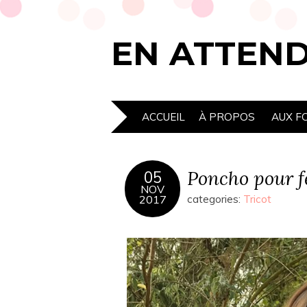
EN ATTEN
ACCUEIL
À PROPOS
AUX F
Poncho pour 
05
NOV
2017
categories:
Tricot