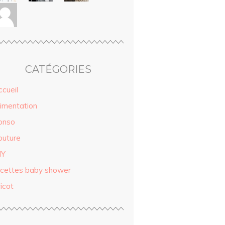
CATÉGORIES
ccueil
limentation
onso
outure
IY
ecettes baby shower
icot