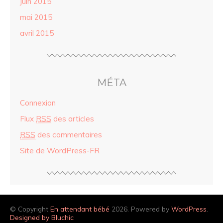
juin 2015
mai 2015
avril 2015
MÉTA
Connexion
Flux
RSS
des articles
RSS
des commentaires
Site de WordPress-FR
© Copyright
En attendant bébé
2026. Powered by
WordPress
.
Designed by Bluchic